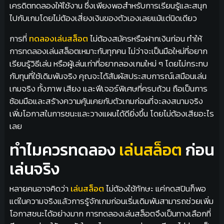
เครดิตทดลองให้ใช้งาน ซึ่งเพียงพอสำหรับการเรียนรู้และสนุก
ไปกับเกมโดยไม่ต้องเสี่ยงเงินของตัวเองเลยแม้แต่นิดเดียว
การที่
ทดลองเล่นสล็อต
ไม่ต้องสมัครหรือฝากเงินก่อน ทำให้
การทดลองเล่นสล็อตเหมาะกับทุกคน ไม่ว่าจะเป็นมือใหม่ที่อยาก
เรียนรู้วิธีเล่น หรือผู้เล่นเก่าที่อยากลองเกมใหม่ ๆ โดยไม่กระทบ
กับทุนที่ใช้เดิมพันจริง คุณจะได้สัมผัสประสบการณ์เสมือนเล่น
เกมจริง ทั้งภาพ เสียง และฟีเจอร์พิเศษที่ครบถ้วน ถือเป็นการ
ซ้อมมือและสร้างความคุ้นเคยกับตัวเกมก่อนที่จะลงสนามจริง
เพิ่มโอกาสในการชนะและวางแผนได้ดียิ่งขึ้น โดยไม่ต้องเสียอะไร
เลย
ทำไมควรทดลอง
เล่นสล็อต
ก่อน
เล่นจริง
หลายคนอาจคิดว่า
เล่นสล็อต
ไม่ต้องใช้ทักษะ แค่กดสปินก็พอ
แต่ในความจริงแล้วการรู้จักเกมก่อนเริ่มเดิมพันสามารถช่วยเพิ่ม
โอกาสชนะได้อย่างมาก การทดลองเล่นสล็อตจึงเป็นทางเลือกที่