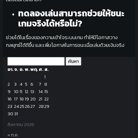
ทดลองเล่นสามารถช่วยให้ชนะ
เกมจริงได้หรือไม่?
ช่วยได้ในเรื่องของความเข้าใจระบบเกม ทำให้มีโอกาสวาง
กลยุทธ์ได้ดีขึ้น และเพิ่มโอกาสในการชนะเมื่อเล่นด้วยเงินจริง
อา.
จ.
อ.
พ.
พฤ.
ศ.
ส.
1
2
3
4
5
6
7
8
9
10
11
12
13
14
15
16
17
18
19
20
21
22
23
24
25
26
27
28
29
30
31
สิงหาคม 2026
« ก.ค.