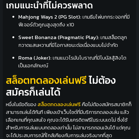
เกมแนะนำที่ไม่ควรพลาด
Mahjong Ways 2 (PG Slot):
เกมธีมไพ่นกกระจอกที่มี
ฟีเจอร์ตัวคูณสูงสุดถึง x10
Sweet Bonanza (Pragmatic Play):
เกมสล็อตลูก
กวาดแสนหวานที่มีโอกาสชนะต่อเนื่องแบบไม่จำกัด
Roma (Joker):
เกมแนวโรมันโบราณที่มีโบนัสสู้สิงโต
เป็นเอกลักษณ์
สล็อตทดลองเล่นฟรี
ไม่ต้อง
สมัครก็เล่นได้
หนึ่งในข้อดีของ
สล็อตทดลองเล่นฟรี
คือไม่ต้องสมัครสมาชิกก็
สามารถเล่นได้ทันที เพียงเข้าเว็บไซต์ที่มีบริการทดลองเล่น แล้ว
เลือกเกมที่คุณสนใจ คุณจะได้รับเครดิตฟรีในระบบเดโม่ ซึ่งใช้
สำหรับการเล่นแบบทดลองเท่านั้น ไม่สามารถถอนเงินได้ แต่คุณ
จะได้ประสบการณ์ที่ใกล้เคียงกับการเล่นจริงมากที่สุด