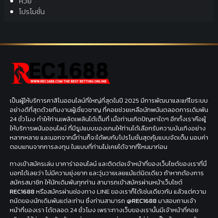
หวย
โปรโมชั่น
เป็นผู้ให้บริการคาสิโนออนไลน์ที่ใหญ่ที่สุดในปี 2025 มีการพัฒนาและแก้ไขระบบ
อย่างดีที่สุดด้วยทีมงานผู้เชี่ยวชาญ ที่คอยช่วยเหลือนักพนันตลอดการเดิมพัน
24 ชั่วโมง ทำให้ท่านเพลิดเพลินได้เต็มที่ เมื่อท่านเกิดปัญหาใดๆ อีกทั้งเราคือผู้
ให้บริการพนันออนไลน์ ที่มีรูปแบบของเกมให้ท่านได้เลือกรับความบันเทิงอย่าง
หลากหลาย และนอกจากนี้ท่านก็จะได้พบกับโปรโมชั่นสุดคุ้มแบบจัดเต็ม มอบค่า
ตอบแทนจากการลงทุน ในแบบที่ท่านไม่เคยได้จากที่ไหนมาก่อน
ทางเข้าสมัครเล่น บาคาร่าออนไลน์ และติดต่อเจ้าหน้าที่ของเว็บไซต์ของเราที่นี่
บอกได้เลยว่า ไม่มีความยุ่งยาก และวุ่นวายเลยแม้แต่นิดเดียว ถ้าหากต้องการ
สมัครสมาชิก ให้นักเดิมพันทุกท่าน สามารถเข้าสมัครผ่านหน้าเว็บไซต์
REC1688
หรือสมัครผ่านช่องทาง LINE ของเราก็ได้เช่นเดียวกัน แล้วแต่ความ
ถนัดของนักเดิมพันแต่ละท่าน ซึ่งท่านสามารถ @
REC1688
มาสอบถามเจ้า
หน้าที่ของเรา ได้ตลอด 24 ชั่วโมง เพราะทางเว็บของเรานั้นมีเจ้าหน้าที่คอย