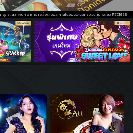
นออนไลน์มีครบจบที่นี่ที่เดียว REC1688