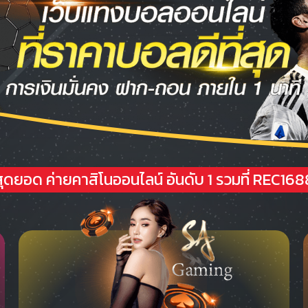
สุดยอด ค่ายคาสิโนออนไลน์ อันดับ 1 รวมที่ REC168