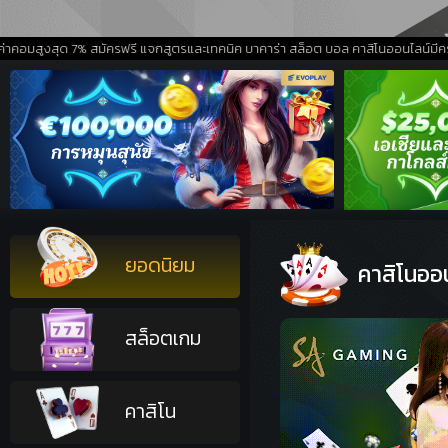
ิค บาคาร่า สล็อต บอล คาสิโนออนไลน์มีครบจบที่นี่ที่เดียว REC1688 เว็บพนันอันดับห
ยอดนิยม
คาสิโนออ
สล็อตเกม
คาสิโน