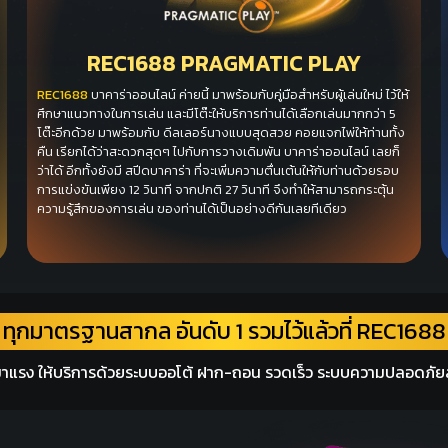
REC1688 PRAGMATIC PLAY
REC1688
บาคาร่าออนไลน์ ค่ายนี้ มาพร้อมกับคู่มือสำหรับผู้เล่นใหม่ ไว้ให้
ศึกษาแนวทางในการเล่น และมีโต๊ะให้บริการท่านได้เลือกเล่นมากกว่า 5
โต๊ะอีกด้วย มาพร้อมกับ ดีลเลอร์นางแบบสุดสวย คอยแจกไพ่ให้ท่านทั้ง
คืน เรียกได้ว่าสะดวกสุดๆ ไปกับการวางเดิมพัน บาคาร่าออนไลน์ เลยก็
ว่าได้ อีกทั้งยังมี สปีดบาคาร่า ที่จะเพิ่มความตื่นเต้นให้กับท่านด้วยรอบ
การแข่งขันเพียง 12 วินาที จากปกติ 27 วินาที จึงทำให้สามารถกระตุ้น
ความรู้สึกของการเล่น ของท่านได้เป็นอย่างดีกันเลยทีเดียว
ทุกมาตรฐานสากล อันดับ 1 รวมไว้แล้วที่ REC1688
่มาแรง ให้บริการด้วยระบบออโต้ ฝาก-ถอน รวดเร็ว ระบบความปลอดภัยลู