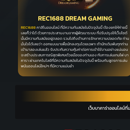
REC1688 DREAM GAMING
REC1688
คาสิโนออนไลน์ ที่มีความทันสมัยในปัจจุบันนี้ ต้องยกให้ค่ายนี้
เลยก็ว่าได้ ด้วยการประสานงานจากผู้พัฒนาระบบ ที่ปรับปรุงให้เว็บไซต์
นั้นมีความทันสมัยอยู่ตลอด รวมไปถึงด้านการรักษาความปลอดภัย ท่าน
มั่นใจได้เลยว่า ออกแบบมาเพื่อนักลงทุนโดยเฉพาะ ถ้านักเดิมพันทุกท่าน
เข้ามาลองเล่นแล้ว รับประกันความคุ้มค่าต่อการเข้าใช้งานอย่างแน่นอน
จะสร้างประสบการณ์สุดพิเศษด้วยมือของท่านเอง กับการเล่นเกมไพ่ บา
คารา ผ่านเทคโนโลยีที่มีความทันสมัยในปัจจุบันนี้ พร้อมกับสูตรการเล่น
พนันออนไลน์ใหม่ๆ ที่มีความแม่นยำ
เว็บบาคาร่าออนไลน์ที