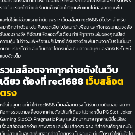
โบนัสต้อนรับสมาชิกใหม่ โบนัสฝากครั้งแรก และกิจกรรมแจกเครดิตฟรี
รายวัน เรียกได้ว่าแค่เริ่มต้นก็เหมือนได้ทุนเพิ่มแบบไม่ต้องลงทุนเพิ่ม
และไม่ใช่แค่ช่วงแรกเท่านั้น เพราะ
เว็บสล็อต
rec1688 มีโปรฯ สำหรับ
สมาชิกเก่าด้วย เช่น คืนยอดเสีย โปรแนะนำเพื่อน และกิจกรรมหมุนวงล้อ
รับของรางวัล ที่จัดมาให้ตลอดทั้งเดือน ทำให้ทุกการเล่นของคุณมีแต่
ความคุ้ม ไม่ว่าจะแพ้หรือชนะก็มีสิทธิ์ได้รับรางวัลเพิ่มเติมจากโปรโมชั่นมา
กมาย เรียกได้ว่าเล่นเว็บเดียวได้ครบทั้งเงิน ความสนุก และสิทธิประโยชน์
แบบจัดเต็ม
รวมสล็อตจากทุกค่ายดังในเว็บ
เดียว ต้องที่ rec1688
เว็บสล็อต
ตรง
หนึ่งในจุดเด่นที่ทำให้ rec1688
เว็บสล็อตตรง
ได้รับความนิยมอย่างมาก
คือการรวมเกมสล็อตจากค่ายดังไว้ในที่เดียว ไม่ว่าจะเป็น PG Slot, Joker
Gaming, SlotXO, Pragmatic Play และอีกมากมาย ทุกค่ายมีชื่อเสียง
เรื่องสล็อตแตกง่าย ภาพสวย เล่นลื่น เสียงสมจริง ที่สำคัญคือทุกเกมใน
เว็บนี้ล้วนเป็นลิขสิทธิ์แท้จากค่ายโดยตรง ไม่ผ่านเอเย่นต์ใดๆ ทำให้มั่นใจได้