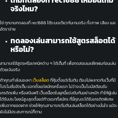
เกมทดลองที่ rec1688 เหมือนเกม
จริงไหม?
ใช่ ทุกเกมทดลองที่ rec1688 ใช้ระบบเดียวกับเกมจริง ทั้งภาพ เสียง และ
อัตราจ่าย
ทดลองเล่นสามารถใช้สูตรสล็อตได้
หรือไม่?
สามารถใช้สูตรหรือเทคนิคต่าง ๆ ได้เต็มที่ เพื่อทดสอบและฝึกฝนก่อนเล่น
ด้วยเงินจริง
ถ้าคุณกำลังมองหา
เว็บสล็อต
ที่คุ้มตั้งแต่เริ่มต้น ต้องไม่พลาดกับเว็บที่มี
โปรโมชั่นจัดเต็ม แจกตั้งแต่สมัครครั้งแรก ไม่ว่าจะเป็นโบนัสต้อนรับ
เครดิตเพิ่ม หรือสปินฟรี เว็บสล็อตในยุคนี้แข่งขันกันอย่างหนัก ทำให้ผู้เล่น
ได้รับประโยชน์สูงสุดตั้งแต่ก้าวแรกที่สมัคร ที่นี่คุณจะได้รับเครดิตพิเศษ
เพิ่มจากยอดฝาก ช่วยให้คุณสามารถเริ่มต้นเล่นสล็อตได้อย่างมั่นใจ แม้จะ
ยังไม่มีประสบการณ์ก็ตาม