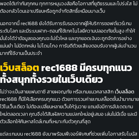
พอตได้เท่ากันทุกคน ทุกการหมุนวงล้อคือโอกาสที่ยุติธรรมและโปร่งใส ไม่
ต้องกลัวโดนเอาเปรียบหรือถูกจำกัดสิทธิ์เหมือนบางเว็บ
นอกจากนี้ rec1688 ยังได้รับการรับรองจากผู้ให้บริการซอฟต์แวร์เกม
ระดับโลก และมีระบบฝาก-ถอนที่ใช้เทคโนโลยีความปลอดภัยขั้นสูง ทำให้
มั่นใจได้ว่าข้อมูลของคุณจะไม่รั่วไหล และทุกยอดเงินจะถูกจัดการอย่าง
แม่นยำ ไม่มีตกหล่น ไม่โดนโกง การันตีด้วยเสียงตอบรับจากผู้เล่นจำนวน
มากที่ใช้งานเป็นประจำ
เว็บสล็อต
rec1688 มีครบทุกแนว
ทั้งสนุกทั้งรวยในเว็บเดียว
ไม่ว่าจะเป็นสายแฟนตาซี สายผจญภัย หรือเกมแนวคลาสสิก
เว็บสล็อต
rec1688 ก็มีให้เลือกครบทุกแนว ด้วยการรวมค่ายเกมสล็อตชั้นนำมากมาย
ไว้ในเว็บเดียว ไม่ต้องเปลี่ยนหลายเว็บให้วุ่นวาย แถมยังมีการอัปเดตเกม
ใหม่ตลอดเวลา คุณจึงได้สัมผัสความแปลกใหม่อยู่เสมอ เล่นไม่มีเบื่อ และมี
ตัวเลือกให้ค้นหาสไตล์เกมที่เหมาะกับตัวคุณที่สุด
แต่ละเกมบน rec1688 ยังมาพร้อมฟีเจอร์พิเศษที่ช่วยเพิ่มโอกาสรับโบนัส