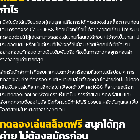
กำไร
หนึ่งในข้อได้เปรียบของผู้เล่นยุคใหม่คือการได้
ทดลองเล่นสล็อต
เล่นก่อน
เติมเครดิตจริง ซึ่ง rec1688 ก็ตอบโจทย์ข้อนี้ได้อย่างยอดเยี่ยม โดยระบบ
ทดลองช่วยให้ผู้เล่นสามารถลองเล่นเกมที่สนใจได้ก่อน ไม่ว่าจะเป็นเกมใหม่
เกมยอดนิยม หรือแม้แต่เกมที่มีฟีเจอร์ซับซ้อน ช่วยให้คุณได้เข้าใจเกม
อย่างถ่องแท้ก่อนจะวางเงินเดิมพันจริง ถือเป็นการวางกลยุทธ์ก่อนล่า
รางวัลที่คุ้มค่ามากที่สุด
สำหรับนักล่ากำไรที่ชอบหาเกมแตกง่าย หรือเกมที่แจกโบนัสบ่อย ๆ การ
ทดลองเล่นช่วยคัดกรองเกมที่เหมาะกับสไตล์ของคุณได้ง่ายยิ่งขึ้น ไม่ต้อง
เสียเงินสุ่มเล่นทีละเกมอีกต่อไป เพียงเข้าไปที่ rec1688 ก็สามารถเลือก
เกมทดลองมากมายเพื่อวิเคราะห์แนวโน้มการจ่ายเงิน กดฟรีสปิน และ
สังเกตความถี่ของโบนัส ซึ่งทั้งหมดนี้ทำได้ฟรี ช่วยประหยัดต้นทุนและเพิ่ม
โอกาสชนะในระยะยาวอย่างชัดเจน
ทดลองเล่นสล็อตฟรี
สนุกได้ทุก
ค่าย ไม่ต้องสมัครก่อน