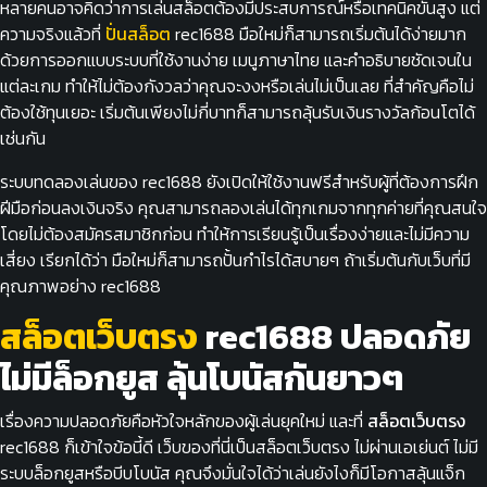
หลายคนอาจคิดว่าการเล่นสล็อตต้องมีประสบการณ์หรือเทคนิคขั้นสูง แต่
ความจริงแล้วที่
ปั่นสล็อต
rec1688 มือใหม่ก็สามารถเริ่มต้นได้ง่ายมาก
ด้วยการออกแบบระบบที่ใช้งานง่าย เมนูภาษาไทย และคำอธิบายชัดเจนใน
แต่ละเกม ทำให้ไม่ต้องกังวลว่าคุณจะงงหรือเล่นไม่เป็นเลย ที่สำคัญคือไม่
ต้องใช้ทุนเยอะ เริ่มต้นเพียงไม่กี่บาทก็สามารถลุ้นรับเงินรางวัลก้อนโตได้
เช่นกัน
ระบบทดลองเล่นของ rec1688 ยังเปิดให้ใช้งานฟรีสำหรับผู้ที่ต้องการฝึก
ฝีมือก่อนลงเงินจริง คุณสามารถลองเล่นได้ทุกเกมจากทุกค่ายที่คุณสนใจ
โดยไม่ต้องสมัครสมาชิกก่อน ทำให้การเรียนรู้เป็นเรื่องง่ายและไม่มีความ
เสี่ยง เรียกได้ว่า มือใหม่ก็สามารถปั้นกำไรได้สบายๆ ถ้าเริ่มต้นกับเว็บที่มี
คุณภาพอย่าง rec1688
สล็อตเว็บตรง
rec1688 ปลอดภัย
ไม่มีล็อกยูส ลุ้นโบนัสกันยาวๆ
เรื่องความปลอดภัยคือหัวใจหลักของผู้เล่นยุคใหม่ และที่
สล็อตเว็บตรง
rec1688 ก็เข้าใจข้อนี้ดี เว็บของที่นี่เป็นสล็อตเว็บตรง ไม่ผ่านเอเย่นต์ ไม่มี
ระบบล็อกยูสหรือบีบโบนัส คุณจึงมั่นใจได้ว่าเล่นยังไงก็มีโอกาสลุ้นแจ็ก