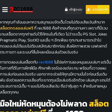
เข้าสู่ระบบ
สมัครสมาชิก
หากคุณกำลังมองหาความสนุกแบบจัดเต็มโดยไม่ต้องเสียเงินสักบาท
สล็อตทดลองเล่นฟรี
ที่ rec1688 คือคำตอบที่คุณตามหา เพราะที่นี่รวม
เกมสล็อตจากทุกค่ายดังไว้ให้ครบในที่เดียว ไม่ว่าจะเป็น PG Slot, Joker,
Pragmatic Play, SlotXO และอื่น ๆ อีกเพียบ ทุกเกมสามารถเข้าไป
ทดลองเล่นได้แบบไม่ต้องสมัครสมาชิกก่อน สัมผัสภาพสวย เอฟเฟกต์
ตระการตา และระบบที่ลื่นไหลเหมือนเล่นด้วยเงินจริง
การทดลองเล่นสล็อตกับ
rec1688
ไม่ใช่แค่การลองหมุนแบบเล่นๆ แต่เป็น
โอกาสที่ดีในการฝึกฝีมือ ศึกษาฟีเจอร์ของแต่ละเกม พร้อมทั้งวางแผน
การเล่นก่อนลงเงินจริง นอกจากจะช่วยให้คุณมีความมั่นใจก่อนเริ่มเดิม
พัน ยังช่วยลดความเสี่ยงที่จะขาดทุนเมื่อเล่นจริงอีกด้วย เล่นสนุก แถมได้
ประสบการณ์เต็ม ๆ แบบไม่ต้องเสียเงิน ถือว่าคุ้มสุด ๆ สำหรับสายหมุน
สล็อตทุกคน
มือใหม่หัดหมุนต้องไม่พลาด
สล็อต