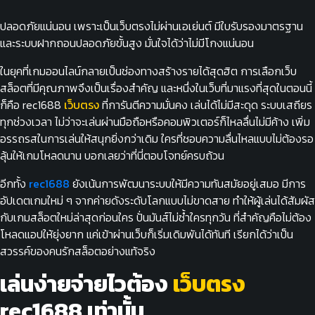
ปลอดภัยแน่นอน เพราะเป็นเว็บตรงไม่ผ่านเอเย่นต์ มีใบรับรองมาตรฐาน
และระบบฝากถอนปลอดภัยขั้นสูง มั่นใจได้ว่าไม่มีโกงแน่นอน
ในยุคที่เกมออนไลน์กลายเป็นช่องทางสร้างรายได้สุดฮิต การเลือกเว็บ
สล็อตที่มีคุณภาพจึงเป็นเรื่องสำคัญ และหนึ่งในเว็บที่มาแรงที่สุดในตอนนี้
ก็คือ rec1688
เว็บตรง
ที่การันตีความมั่นคง เล่นได้ไม่มีสะดุด ระบบเสถียร
ทุกช่วงเวลา ไม่ว่าจะเล่นผ่านมือถือหรือคอมพิวเตอร์ก็ไหลลื่นไม่มีค้าง เพิ่ม
อรรถรสในการเล่นให้สนุกยิ่งกว่าเดิม ใครที่ชอบความลื่นไหลแบบไม่ต้องรอ
ลุ้นให้เกมโหลดนาน บอกเลยว่าที่นี่ตอบโจทย์ครบถ้วน
อีกทั้ง
rec1688
ยังเน้นการพัฒนาระบบให้มีความทันสมัยอยู่เสมอ มีการ
อัปเดตเกมใหม่ ๆ จากค่ายดังระดับโลกแบบไม่ขาดสาย ทำให้ผู้เล่นได้สัมผัส
กับเกมสล็อตใหม่ล่าสุดก่อนใคร ปั่นมันส์ไม่ซ้ำใครทุกวัน ที่สำคัญคือไม่ต้อง
โหลดแอปให้ยุ่งยาก แค่เข้าผ่านเว็บก็เริ่มเดิมพันได้ทันที เรียกได้ว่าเป็น
สวรรค์ของคนรักสล็อตอย่างแท้จริง
เล่นง่ายจ่ายไวต้อง
เว็บตรง
rec1688 เท่านั้น