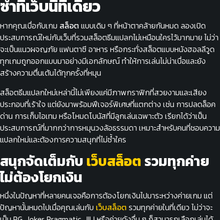
ซ้ำที่เว็บนี้ที่เดียว
หากคุณเบื่อกับเกม
สล็อต
แบบเดิม ๆ ที่หน้าตาคล้ายกันหมด ลองเปิด
ประสบการณ์ใหม่กับเว็บที่รวมสล็อตธีมแปลกไม่เหมือนใครไว้มากมาย ไม่ว่า
จะเป็นแนวผจญภัย แฟนตาซี อาหาร หรือกระทั่งสล็อตแบบหนังฮอลลีวูด
ทุกเกมถูกออกแบบมาอย่างมีเอกลักษณ์ ทำให้การเล่นไม่น่าเบื่อและยัง
สร้างความตื่นเต้นได้ทุกครั้งที่หมุน
สล็อตธีมแปลกใหม่เหล่านี้ไม่เพียงแค่มีภาพกราฟิกที่สวยงามและเสียง
ประกอบที่เร้าใจ แต่ยังมาพร้อมฟีเจอร์พิเศษที่แตกต่าง เช่น การปลดล็อค
ด่าน การเก็บไอเทม หรือโหมดโบนัสที่มีลูกเล่นเฉพาะตัว เรียกได้ว่าเป็น
ประสบการณ์ที่มากกว่าการหมุนวงล้อธรรมดา เหมาะสำหรับคนที่ชอบความ
แปลกใหม่และต้องการความสนุกที่ไม่ซ้ำใคร
สนุกจัดเต็มกับ
เว็บสล็อต
รวมทุกค่าย
ไม่ต้องโยกเงิน
หนึ่งในปัญหาที่หลายคนเจอคือการต้องโยกเงินไปมาระหว่างค่ายเกม แต่
ปัญหานั้นหมดไปเมื่อคุณเล่นกับ
เว็บสล็อต
รวมทุกค่ายในที่เดียว ไม่ว่าจะ
เป็น PG, Joker, Pragmatic, JILI หรือค่ายดังอื่น ๆ ก็สามารถเลือกเล่นได้