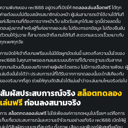
ความพิเศษของ rec1688 อยู่ตรงที่เปิดให้
ทดลองเล่นสล็อตฟรี
ได้ทุก
ค่ายดังแบบไม่ต้องสมัครสมาชิกล่วงหน้า ผู้เล่นสามารถเข้าใช้งานได้ทันที
แค่เลือกเกมที่ต้องการจากหน้าเว็บ แล้วเริ่มสนุกได้เลย จุดนี้ช่วยลดขั้น
ตอนยุ่งยากสำหรับผู้ที่แค่อยากลองเล่น ไม่ต้องกรอกข้อมูล ไม่ต้องยืนยัน
ตัวตนให้วุ่นวาย ก็สามารถเข้าถึงเกมได้ทันที สะดวกและรวดเร็วเหมาะกับ
ทุกเพศทุกวัย
การเปิดให้เข้าถึงเกมฟรีแบบไม่มีข้อผูกมัดเช่นนี้ แสดงถึงความมั่นใจของ
rec1688 ในคุณภาพของเกมและระบบบริการที่ได้มาตรฐานระดับสากล
ทุกเกมล้วนเป็นของแท้จากค่ายผู้ผลิตโดยตรง ไม่มีการปรับอัตราแพ้ชนะ ผู้
เล่นจึงมั่นใจได้ว่า ประสบการณ์ที่ได้รับจากการทดลองนั้นจะใกล้เคียงกับ
ของจริงมากที่สุด ช่วยให้คุณตัดสินใจได้แม่นยำว่าจะเล่นเกมไหนจริงต่อไป
สัมผัสประสบการณ์จริง
สล็อตทดลอง
เล่นฟรี
ก่อนลงสนามจริง
การ
สล็อตทดลองเล่นฟรี
ไม่ใช่เพียงแค่การกดหมุนไปเรื่อยๆ แต่คือการ
เก็บเกี่ยวประสบการณ์และความเข้าใจเกมอย่างแท้จริง rec1688 เปิดให้ผู้
เล่นได้สัมผัสระบบเกมที่สมจริง ทั้งภาพ เสียง และฟีเจอร์พิเศษที่เหมือน