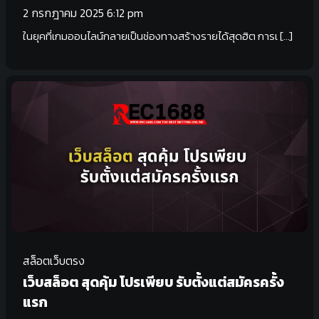
2 กรกฎาคม 2025 6:12 pm
ในยุคที่เกมออนไลน์กลายเป็นช่องทางสร้างรายได้สุดฮิต การเ […]
สล็อตเว็บตรง
เว็บสล็อต สุดคุ้ม โปรเพียบ รับตั้งแต่สมัครครั้ง
แรก