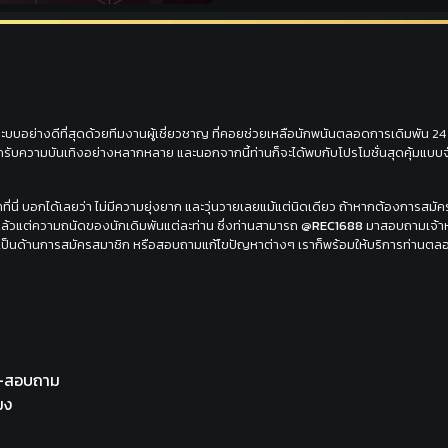
ระบบอย่างดีที่สุดด้วยทีมงานผู้เชี่ยวชาญ ที่คอยช่วยเหลือนักพนันตลอดการเดิมพัน 24 ชั
้เลือกรับความบันเทิงอย่างหลากหลาย และนอกจากนี้ท่านก็จะได้พบกับโปรโมชั่นสุดคุ้มแ
ที่นี่ บอกได้เลยว่า ไม่มีความยุ่งยาก และวุ่นวายเลยแม้แต่นิดเดียว ถ้าหากต้องการสมั
แล้วแต่ความถนัดของนักเดิมพันแต่ละท่าน ซึ่งท่านสามารถ @
REC1688
มาสอบถามเจ้าหน
ว่าจะเป็นด้านการสมัครสมาชิก หรือสอบถามแก้ไขปัญหาต่างๆ เราก็พร้อมให้บริการท่านต
อ-สอบถาม
มง