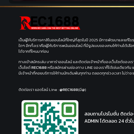
เป็นผู้ให้บริการคาสิโนออนไลน์ที่ใหญ่ที่สุดในปี 2025 มีการพัฒนาและแก้ไข
ใดๆ อีกทั้งเราคือผู้ให้บริการพนันออนไลน์ ที่มีรูปแบบของเกมให้ท่านได
ได้จากที่ไหนมาก่อน
ทางเข้าสมัครเล่น บาคาร่าออนไลน์ และติดต่อเจ้าหน้าที่ของเว็บไซต์ของเรา
เว็บไซต์
REC1688
หรือสมัครผ่านช่องทาง LINE ของเราก็ได้เช่นเดียวกัน 
มีเจ้าหน้าที่คอยบริการให้ท่านนักเดิมพันทุกท่าน ตลอดทุกช่วงเวลา ไม่
ติดต่อเรา แอดไลน์ Line :
@REC1688
(มี@)
สอบถามโปรโมชั่น ติดต่
ADMIN ได้ตลอด 24 ชั่วโ