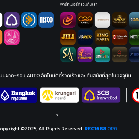
พาร์ทเนอร์ที่ร่วมกับเรา
บบฝาก-ถอน AUTO อัตโนมัติที่รวดเร็ว และ ทันสมัยที่สุดในปัจจุบัน
>
opyright ©2025, All Rights Reserved.
REC1688
.ORG