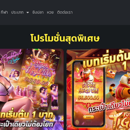
กีฬา
ประเภท
ยิงปลา
หวย
ติดต่อเรา
โปรโมชั่นสุดพิเศษ