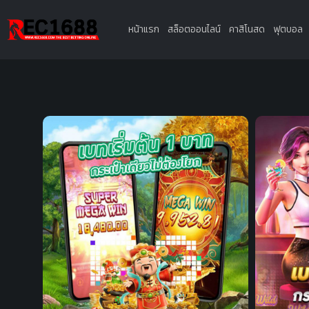
หน้าแรก
สล็อตออนไลน์
คาสิโนสด
ฟุตบอล