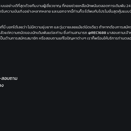
ระบบอย่างดีที่สุดด้วยทีมงานผู้เชี่ยวชาญ ที่คอยช่วยเหลือนักพนันตลอดการเดิมพัน 24 ชั
้เลือกรับความบันเทิงอย่างหลากหลาย และนอกจากนี้ท่านก็จะได้พบกับโปรโมชั่นสุดคุ้มแ
ที่นี่ บอกได้เลยว่า ไม่มีความยุ่งยาก และวุ่นวายเลยแม้แต่นิดเดียว ถ้าหากต้องการสมั
แล้วแต่ความถนัดของนักเดิมพันแต่ละท่าน ซึ่งท่านสามารถ @
REC1688
มาสอบถามเจ้าหน
ว่าจะเป็นด้านการสมัครสมาชิก หรือสอบถามแก้ไขปัญหาต่างๆ เราก็พร้อมให้บริการท่านต
อ-สอบถาม
มง