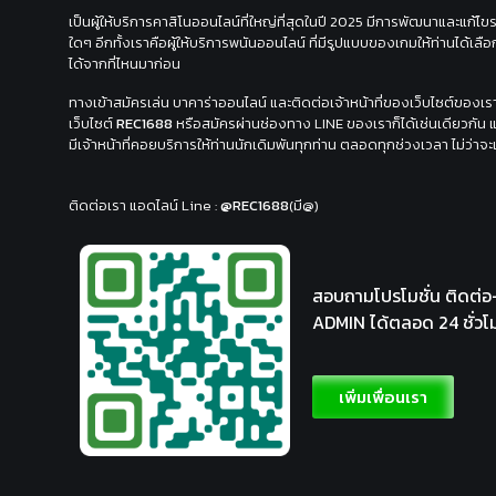
เป็นผู้ให้บริการคาสิโนออนไลน์ที่ใหญ่ที่สุดในปี 2025 มีการพัฒนาและแก้ไข
ใดๆ อีกทั้งเราคือผู้ให้บริการพนันออนไลน์ ที่มีรูปแบบของเกมให้ท่านได
ได้จากที่ไหนมาก่อน
ทางเข้าสมัครเล่น บาคาร่าออนไลน์ และติดต่อเจ้าหน้าที่ของเว็บไซต์ของเรา
เว็บไซต์
REC1688
หรือสมัครผ่านช่องทาง LINE ของเราก็ได้เช่นเดียวกัน 
มีเจ้าหน้าที่คอยบริการให้ท่านนักเดิมพันทุกท่าน ตลอดทุกช่วงเวลา ไม่
ติดต่อเรา แอดไลน์ Line :
@REC1688
(มี@)
สอบถามโปรโมชั่น ติดต่
ADMIN ได้ตลอด 24 ชั่วโ
เพิ่มเพื่อนเรา